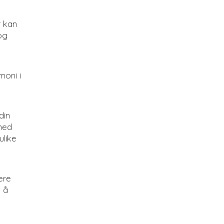
 kan
og
moni i
din
med
ulike
ere
å å