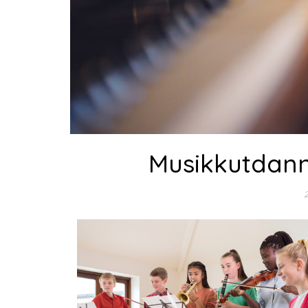
Musikkutdann
2