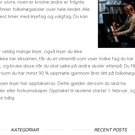
store, noen er kristne andre er frilynte,
finner folkehøgskoler over hele landet. Alle
lest timer med linjefag og valgfag. Du kan
veldig mange linjer, også linjer du ikke
ikke har eksamen, får du et vitnemål som viser hvilke fag du har 
og bruke disse når du skal søke på andre skoler etterpå. Du få
ersom du har minst 90 % oppmøte gjennom året ditt på folkehøg
noen linjer har opptakskrav. Dette gjelder dersom du skal ha
 eller forkunnskaper. Opptaket til skolene starter 1. februar, og
 tidlig.
KATEGORIAR
RECENT POSTS