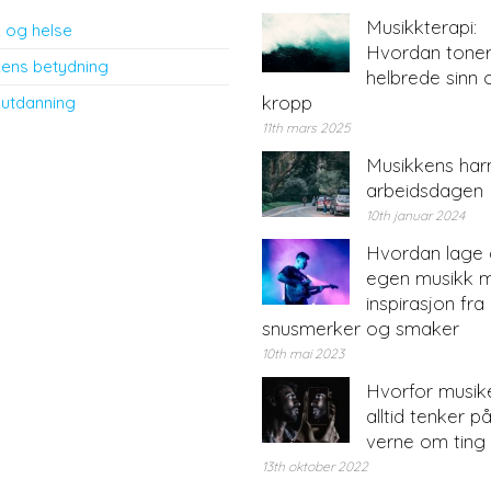
Musikkterapi:
 og helse
Hvordan toner
ens betydning
helbrede sinn 
kropp
utdanning
11th mars 2025
Musikkens har
arbeidsdagen
10th januar 2024
Hvordan lage 
egen musikk 
inspirasjon fra 
snusmerker og smaker
10th mai 2023
Hvorfor musik
alltid tenker p
verne om ting
13th oktober 2022