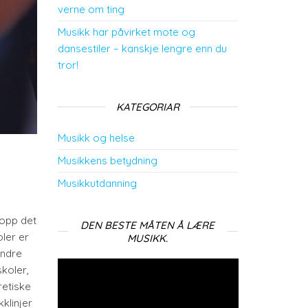
verne om ting
Musikk har påvirket mote og
dansestiler – kanskje lengre enn du
tror!
KATEGORIAR
Musikk og helse
Musikkens betydning
Musikkutdanning
topp det
DEN BESTE MÅTEN Å LÆRE
ler er
MUSIKK.
andre
Videoavspelar
skoler,
retiske
klinjer