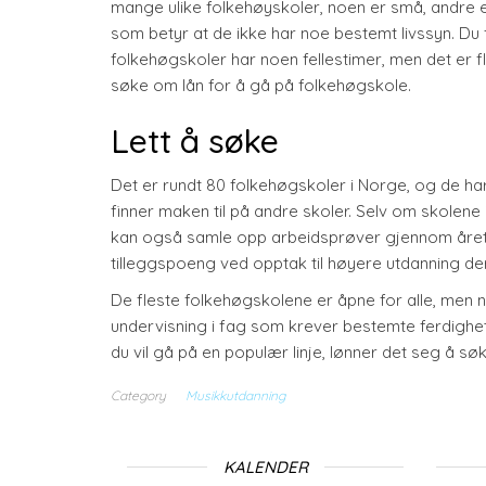
mange ulike folkehøyskoler, noen er små, andre er 
som betyr at de ikke har noe bestemt livssyn. Du 
folkehøgskoler har noen fellestimer, men det er f
søke om lån for å gå på folkehøgskole.
Lett å søke
Det er rundt 80 folkehøgskoler i Norge, og de har 
finner maken til på andre skoler. Selv om skolene 
kan også samle opp arbeidsprøver gjennom året, 
tilleggspoeng ved opptak til høyere utdanning d
De fleste folkehøgskolene er åpne for alle, men 
undervisning i fag som krever bestemte ferdigheter
du vil gå på en populær linje, lønner det seg å søke
Category
Musikkutdanning
KALENDER