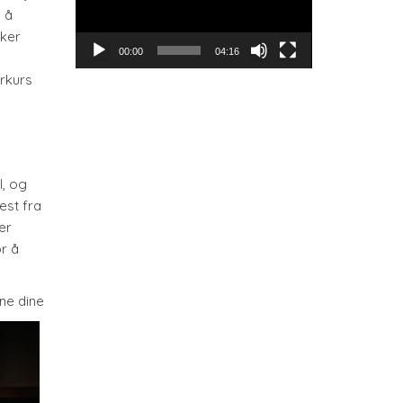
 å
iker
00:00
04:16
erkurs
l, og
est fra
er
r å
ne dine