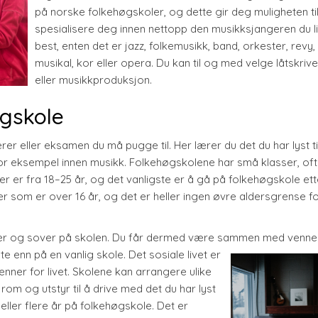
på norske folkehøgskoler, og dette gir deg muligheten til
spesialisere deg innen nettopp den musikksjangeren du l
best, enten det er jazz, folkemusikk, band, orkester, revy,
musikal, kor eller opera. Du kan til og med velge låtskriv
eller musikkproduksjon.
øgskole
r eller eksamen du må pugge til. Her lærer du det du har lyst ti
ig for eksempel innen musikk. Folkehøgskolene har små klasser, oft
ler er fra 18–25 år, og det vanligste er å gå på folkehøgskole ett
r som er over 16 år, og det er heller ingen øvre aldersgrense fo
iser og sover på skolen. Du får dermed være sammen med venne
e enn på en vanlig skole. Det sosiale livet er
nner for livet. Skolene kan arrangere ulike
rom og utstyr til å drive med det du har lyst
eller flere år på folkehøgskole. Det er