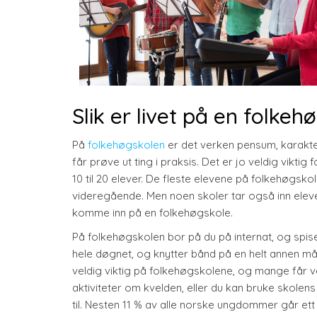
Slik er livet på en folkeh
På
folkehøgskolen
er det verken pensum, karaktere
får prøve ut ting i praksis. Det er jo veldig vikt
10 til 20 elever. De fleste elevene på folkehøgsko
videregående. Men noen skoler tar også inn eleve
komme inn på en folkehøgskole.
På folkehøgskolen bor på du på internat, og sp
hele døgnet, og knytter bånd på en
helt annen måt
veldig viktig på folkehøgskolene, og mange får ve
aktiviteter om kvelden, eller du kan bruke skolens 
til. Nesten 11 % av alle norske ungdommer går ett 