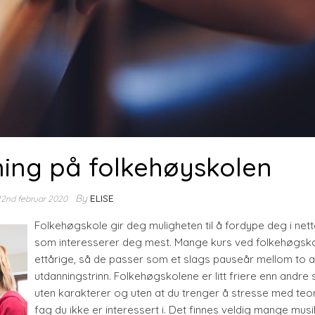
ing på folkehøyskolen
By
ELISE
2nd februar 2020
Folkehøgskole gir deg muligheten til å fordype deg i net
som interesserer deg mest. Mange kurs ved folkehøgsko
ettårige, så de passer som et slags pauseår mellom to 
utdanningstrinn. Folkehøgskolene er litt friere enn andre 
uten karakterer og uten at du trenger å stresse med teo
fag du ikke er interessert i. Det finnes veldig mange musik