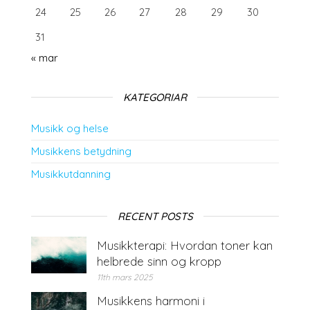
24
25
26
27
28
29
30
31
« mar
KATEGORIAR
Musikk og helse
Musikkens betydning
Musikkutdanning
RECENT POSTS
Musikkterapi: Hvordan toner kan
helbrede sinn og kropp
11th mars 2025
Musikkens harmoni i