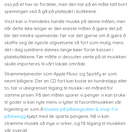
oss på et hav av fordeler, men den har på en måte tatt bort
spenningen ved å gå på platejakt i butikkene.
Visst kan vi fremdeles handle musikk på denne måten, men
når dette ikke lenger er den eneste måten å gjøre det på
blir det mindre spennende. Før var det gjerne om å gjøre å
skaffe seg de nyeste utgivelsene så fort som mulig, mens
det i dag sjeldnere dannes lange køer foran kassen i
platebutikkene. Før måtte vi dessuten vente på at musikken
skulle importeres til vårt lokale område.
Strømmetjenester som Apple Music og Spotify er som
nevnt billigere. Der en CD fort kan koste en hundrelapp eller
to, har vi ubegrenset tilgang til musikk i en måned for
samme prisen. På den måten sparer vi penger vi kan bruke
til goder vi kan nyte mens vi lytter til favorittmusikken vår.
Ingenting er som å
knaske på påskegodteri & snop fra
påskeegg
kjøpt med de sparte pengene. Nå vi kan
strømme musikk så mye vi orker, og få tilgang til musikken
vår overalt.